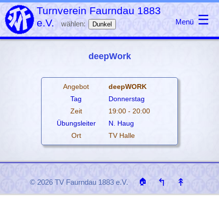
Turnverein Faurndau 1883
☰
e.V.
Menü
wählen:
Dunkel
deepWork
Angebot
deepWORK
Tag
Donnerstag
Zeit
19:00 - 20:00
Übungsleiter
N. Haug
Ort
TV Halle
↰
↟
🏠
© 2026 TV Faurndau 1883 e.V.