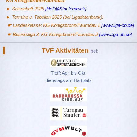
KG Königsbronn/Faurndau:
► Saisonheft 2025
[Heft@Stauferdruck]
► Termine u. Tabellen 2025 (bei Ligadatenbank):
☛ Landesklasse: KG Königsbronn/Faurndau 1
[www.liga-db.de]
☛ Bezirksliga 3: KG Königsbronn/Faurndau 2
[www.liga-db.de]
TVF Aktivitäten
bei:
Treff: Apr. bis Okt.
dienstags am Hartplatz