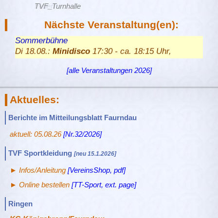
Ferien
TVF_Turnhalle
Nächste Veranstaltung(en):
Di 11.08.:
Minidisco
17:30 - ca. 18:15 Uhr,
Sommerbühne
Di 18.08.:
Minidisco
17:30 - ca. 18:15 Uhr,
Sommerbühne
[alle Veranstaltungen 2026]
Sa 19.09.:
Vereinsausflug
Draisinentour durch den
Odenwald
Aktuelles:
Berichte im Mitteilungsblatt Faurndau
aktuell: 05.08.26
[Nr.32/2026]
TVF Sportkleidung
[neu 15.1.2026]
► Infos/Anleitung
[VereinsShop, pdf]
► Online bestellen
[TT-Sport, ext. page]
Ringen