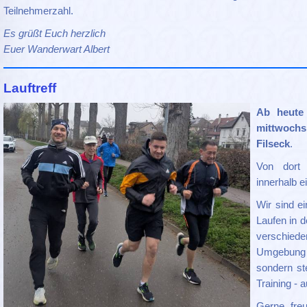
Teilnehmerzahl.
Es grüßt Euch herzlich
Euer Wanderwart Albert
Lauftreff
Ab heute
mittwoch
Filseck
.
Von dort 
innerhalb 
Wir sind e
Laufen in d
verschie
Umgebung 
sondern st
Training - 
Gerne freu