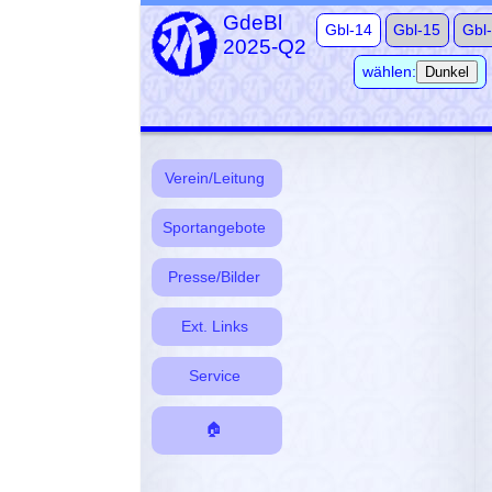
GdeBl
Gbl-14
Gbl-15
Gbl
2025-Q2
wählen:
Dunkel
Verein/Leitung
Sportangebote
Presse/Bilder
Ext. Links
Service
🏠