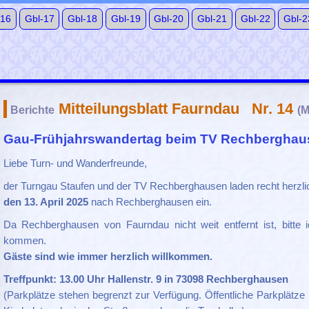
-16
Gbl-17
Gbl-18
Gbl-19
Gbl-20
Gbl-21
Gbl-22
Gbl-2
Mitteilungsblatt Faurndau Nr. 14
Berichte
(M
Gau-Frühjahrswandertag beim TV Rechberghau
Liebe Turn- und Wanderfreunde,
der Turngau Staufen und der TV Rechberghausen laden recht herz
den 13. April 2025
nach Rechberghausen ein.
Da Rechberghausen von Faurndau nicht weit entfernt ist, bitte
kommen.
Gäste sind wie immer herzlich willkommen.
Treffpunkt: 13.00 Uhr Hallenstr. 9 in 73098 Rechberghausen
(Parkplätze stehen begrenzt zur Verfügung. Öffentliche Parkplätz