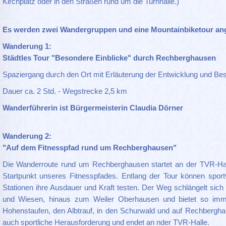
Kirchplatz oder in den Straßen rund um die Turnhalle.)
Es werden zwei Wandergruppen und eine Mountainbiketour an
Wanderung 1:
Städtles Tour "Besondere Einblicke" durch Rechberghausen
Spaziergang durch den Ort mit Erläuterung der Entwicklung und Bes
Dauer ca. 2 Std. - Wegstrecke 2,5 km
Wanderführerin ist Bürgermeisterin Claudia Dörner
Wanderung 2:
"Auf dem Fitnesspfad rund um Rechberghausen"
Die Wanderroute rund um Rechberghausen startet an der TVR-Hall
Startpunkt unseres Fitnesspfades. Entlang der Tour können spor
Stationen ihre Ausdauer und Kraft testen. Der Weg schlängelt sich
und Wiesen, hinaus zum Weiler Oberhausen und bietet so imm
Hohenstaufen, den Albtrauf, in den Schurwald und auf Rechbergha
auch sportliche Herausforderung und endet an nder TVR-Halle.