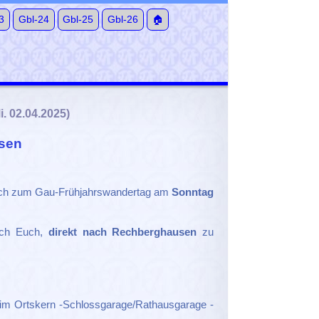
3
Gbl-24
Gbl-25
Gbl-26
🏠
i. 02.04.2025)
sen
lich zum Gau-Frühjahrswandertag am
Sonntag
 ich Euch,
direkt nach Rechberghausen
zu
e im Ortskern -Schlossgarage/Rathausgarage -