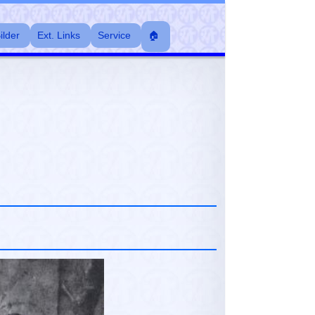
ilder
Ext. Links
Service
🏠