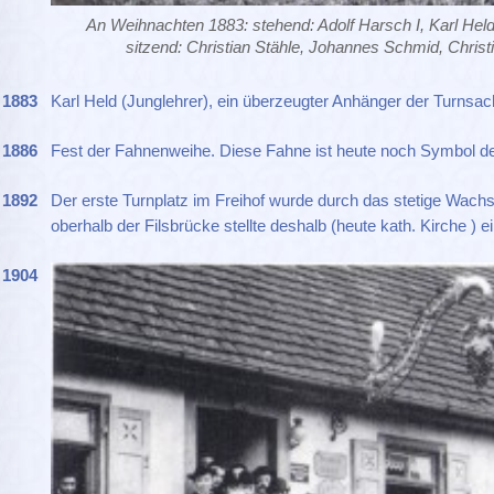
An Weihnachten 1883: stehend: Adolf Harsch I, Karl Hel
sitzend: Christian Stähle, Johannes Schmid, Christ
1883
Karl Held (Junglehrer), ein überzeugter Anhänger der Turnsac
1886
Fest der Fahnenweihe. Diese Fahne ist heute noch Symbol de
1892
Der erste Turnplatz im Freihof wurde durch das stetige Wach
oberhalb der Filsbrücke stellte deshalb (heute kath. Kirche ) 
1904