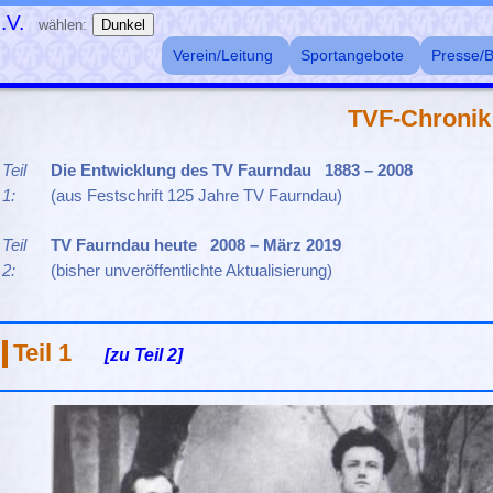
.V.
wählen:
Dunkel
Verein/Leitung
Sportangebote
Presse/B
TVF-Chronik
Teil
Die Entwicklung des TV Faurndau 1883 – 2008
1:
(aus Festschrift 125 Jahre TV Faurndau)
Teil
TV Faurndau heute 2008 – März 2019
2:
(bisher unveröffentlichte Aktualisierung)
Teil 1
[zu Teil 2]