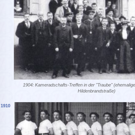
1904: Kameradschafts-Treffen in der "Traube" (ehemalig
Hildenbrandstraße)
1910